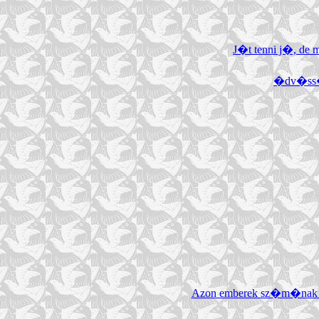
J�t tenni j�, de 
�dv�ss�g
Azon emberek sz�m�nak be