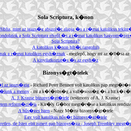
Sola Scriptura, k�non
Biblia, mint az igazs�g abszol�t alapja �s a r�mai katolikus tekint
ndolatok a Sola Scriptura elvről �s a r�mai katolikus hagyom�ny
Sola Scriptura?
A katolikus k�non hib�i (angolul)
ak a r�mai katolikus egyh�znak
- meglepő, hogy mi az �ll�sa 
A kinyilatkoztat�s �s az egyh�z
Bizonys�gt�telek
 az igazs�gig
- Richard Peter Bennett volt katolikus pap megt�r
�lunk a menny
- mi a k�l�nbs�g a vall�soss�g �s a hit k�z�t
A. J. Krause bizonys�gt�tele
(testimony of A. J. Krause)
tem reform�ci�ja
- Kir�ly G�bor megt�r�se a katolikus rendsze
A hűs�ges Isten
- Nagy M�rta bizonys�gt�tele
Egy volt katolikus nőv�r bizonys�gt�tele
retlen, de Isten elıtt ismert pap bizonys�ga - Joseph Trembley megt