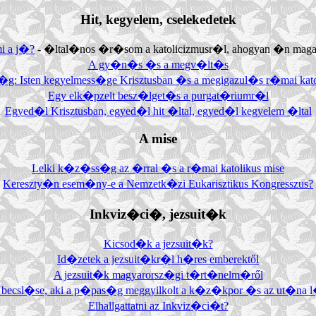
Hit, kegyelem, cselekedetek
mi a j�?
- �ltal�nos �r�som a katolicizmusr�l, ahogyan �n maga
A gy�n�s �s a megv�lt�s
: Isten kegyelmess�ge Krisztusban �s a megigazul�s r�mai katol
Egy elk�pzelt besz�lget�s a purgat�riumr�l
Egyed�l Krisztusban, egyed�l hit �ltal, egyed�l kegyelem �ltal
A mise
Lelki k�z�ss�g az �rral �s a r�mai katolikus mise
Kereszty�n esem�ny-e a Nemzetk�zi Eukarisztikus Kongresszus?
Inkviz�ci�, jezsuit�k
Kicsod�k a jezsuit�k?
Id�zetek a jezsuit�kr�l h�res emberektől
A jezsuit�k magyarorsz�gi t�rt�nelm�ről
csl�se, aki a p�pas�g meggyilkolt a k�z�kpor �s az ut�na l�
Elhallgattatni az Inkviz�ci�t?