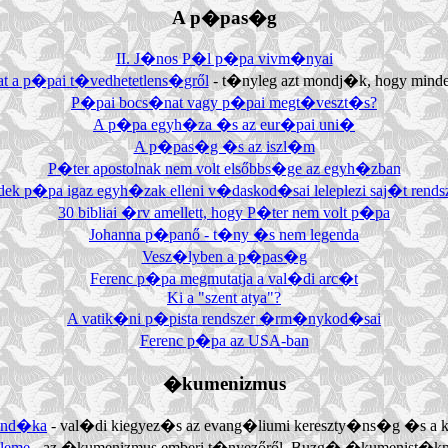
A p�pas�g
II. J�nos P�l p�pa vivm�nyai
t a p�pai t�vedhetetlens�gről
- t�nyleg azt mondj�k, hogy minde
P�pai bocs�nat vagy p�pai megt�veszt�s?
A p�pa egyh�za �s az eur�pai uni�
A p�pas�g �s az iszl�m
P�ter apostolnak nem volt elsőbbs�ge az egyh�zban
ek p�pa igaz egyh�zak elleni v�daskod�sai leleplezi saj�t rend
30 bibliai �rv amellett, hogy P�ter nem volt p�pa
Johanna p�panő - t�ny �s nem legenda
Vesz�lyben a p�pas�g
Ferenc p�pa megmutatja a val�di arc�t
Ki a "szent atya"?
A vatik�ni p�pista rendszer �rm�nykod�sai
Ferenc p�pa az USA-ban
�kumenizmus
�nd�ka
- val�di kiegyez�s az evang�liumi kereszty�ns�g �s a k
leme
- az �kumenizmus emberi t�nyezőről. Buzg� �kumenist�kn