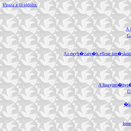
Vissza a fő oldalra.
A 
Go
Az egyh�zaty�k ellene tan�skodn
A hagyom�nyt�l
C
�le
Isme