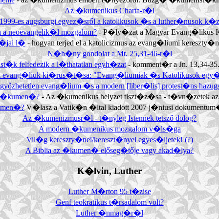
Az �kumenikus Charta-r�l
1999-es augsburgi egyez�sről a katolikusok �s a luther�nusok k�
a a neoevangelik�l mozgalom?
- P�ly�zat a Magyar Evang�likus Ku
r�jai l�
- hogyan terjed el a katolicizmus az evang�liumi kereszty
N�h�ny gondolat a Mt. 25,31-46-r�l
t�k felfedezik a l�thatatlan egyh�zat
- komment�r a Jn. 13,34-35
 evang�liuk ki�rus�t�sa: "Evang�liumiak �s Katolikusok egy�
egyőzhetetlen evang�lium �s a modern [liber�lis] protest�ns hazu
i �kumen�?
- Az �kumenikus helyzet tiszt�z�sa - t�vn�zetek az
kumen�?
V�lasz a Vatik�n �ltal kiadott 2007 j�niusi dokumentu
Az �kumenizmusr�l - t�nyleg Istennek tetsző dolog?
A modern �kumenikus mozgalom v�ls�ga
Vil�g kereszty�nei/kereszt�nyei egyes�ljetek! (?)
A Biblia az �kumen� előseg�tője vagy akad�lya?
K�lvin, Luther
Luther M�rton 95 t�zise
Genf teokratikus t�rsadalom volt?
Luther �nmag�r�l