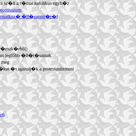
ra sz�ll a r�mai katolikus egyh�z
promisszum
a vonatkoz� �ll�spontj�r�l
 t�mak�rből)
mus legfőbb �ll�t�sainak
k meg
kat �s igazolj�k a protestantizmust
eti