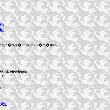
�ly
r�l
az egyh�zaty�knak sok k�rd�sben
�s�nek t�rt�nete
t?
rből
�r�se