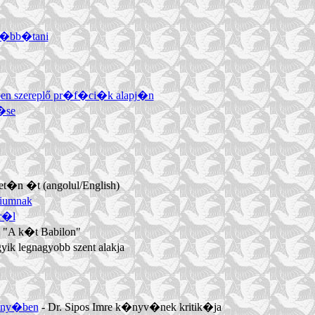
ov�bb�tani
ben szereplő pr�f�ci�k alapj�n
�se
et�n �t (angolul/English)
liumnak
r�l
 "A k�t Babilon"
k legnagyobb szent alakja
f�ny�ben
- Dr. Sipos Imre k�nyv�nek kritik�ja