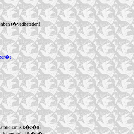
nben t�vedhetetlen!
szer�t
atolicizmus k�z�tt?
ak igen erős kih�v�s