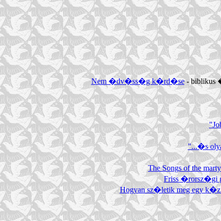
Nem �dv�ss�g k�rd�se
- biblikus
"Jo
"...�s oly
The Songs of the marty
Friss �rorsz�gi
Hogyan sz�letik meg egy k�