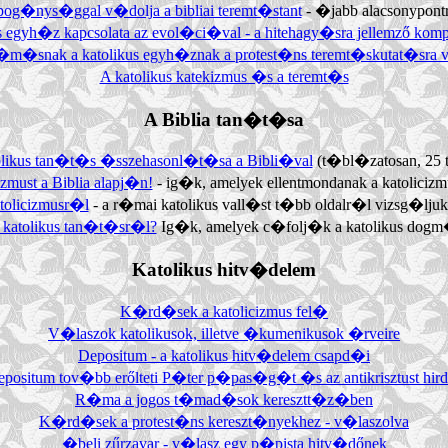
og�nys�ggal v�dolja a bibliai teremt�stant
- �jabb alacsonypont
s egyh�z kapcsolata az evol�ci�val - a hitehagy�sra jellemző kom
�m�snak a katolikus egyh�znak a protest�ns teremt�skutat�sr
A katolikus katekizmus �s a teremt�s
A Biblia tan�t�sa
likus tan�t�s �sszehasonl�t�sa a Bibli�val
(t�bl�zatosan, 25
zmust a Biblia alapj�n!
- ig�k, amelyek ellentmondanak a katoliciz
tolicizmusr�l
- a r�mai katolikus vall�st t�bb oldalr�l vizsg�lju
katolikus tan�t�sr�l?
Ig�k, amelyek c�folj�k a katolikus dogm�
Katolikus hitv�delem
K�rd�sek a katolicizmus fel�
V�laszok katolikusok, illetve �kumenikusok �rveire
Depositum - a katolikus hitv�delem csapd�i
positum tov�bb erőlteti P�ter p�pas�g�t �s az antikrisztust hird
R�ma a jogos t�mad�sok keresztt�z�ben
K�rd�sek a protest�ns kereszt�nyekhez - v�laszolva
�beli zűrzavar - v�lasz egy p�pista hitv�dőnek