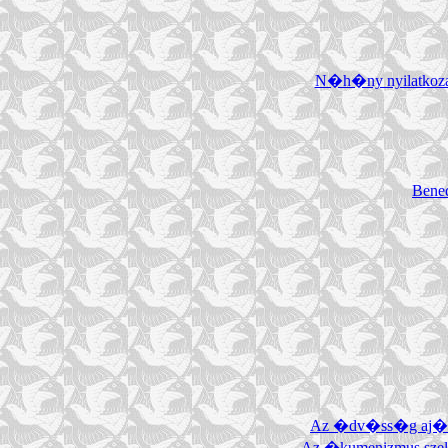
N�h�ny nyilatkoza
Bened
Az �dv�ss�g aj
Az �kumenizmus szel