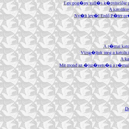
Egy pog�ny vall�s k�pviselője p
A katoliku
Ny�lt lev�l Erdő P�ter pr
A r�mai kato
Vizsg�ljuk meg a katolici
A ka
Mit mond az �jsz�vets�g a r�mai 
De