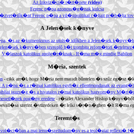
Az Inkviz�ci� t�rt�nete
(video)
Ferenc p�pa azonoss�g�nak kulcsa
k�zvet�tők�nt Ferenc p�pa a vil�gpolitikai c�ljait pr�b�lja t
A Jelen�sek k�nyve
�pa, �s az �kumenizmus az utols� időkben a Jelen�sek k�nyv�
Jelen�sek k�nyv�ben szereplő h�t trombita refom�tori �rtelmez
V�laszok katolikus apolg�t�knak - R�ma m�g mindig Babilon
M�ria, szentek
on
- cikk arr�l, hogy M�ria nem maradt bűntelen �s szűz eg�sz �l
: A p�pa �s a r�mai katolikus egyh�z ellentmondanak az evang�
bibliai igazs�g �s a hivatalos r�mai katolikus hagyom�ny M�ri�
enetl�nek pog�ny eredete
- r�szlet Alexander Hislop k�nyv�ből
bevall�sa szerint �vtizedeken �t lelki s�t�ts�gben �lt R�ma egyi
Teremt�s
z evol�ci�ban a mai term�szettudom�ny es a teol�giai reflexi� 