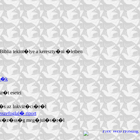
Biblia tekint�lye a kereszty�ni �letben
�m�k
r�t esetei
 �s az Inkviz�ci�r�l
zefoglal� riport
likus k�z�ss�g meg�jul�s�r�l