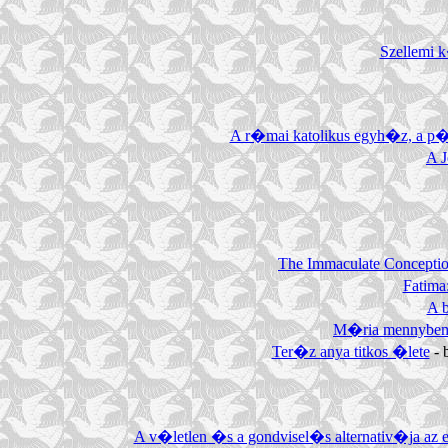
Szellemi 
A r�mai katolikus egyh�z, a p
A 
The Immaculate Concepti
Fatima
A 
M�ria mennybem
Ter�z anya titkos �lete
- 
A v�letlen �s a gondvisel�s alternativ�ja a