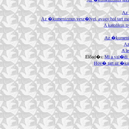
Az 
Az �kumenizmus vesz�lyei, avagy hol tart m
A katolikus t
Az �kumenis
Az
A l
Előad�s:
Mi a val�d
Hov� tart az �