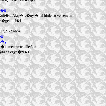
z�tt
lt�ra Alap�tv�ny �ltal hirdetett versenyen
�ns�gen bel�l
.17,21-23-hoz
tt"
gs�g
 �kumenizmust illetően
m�ra az egyh�zr�l