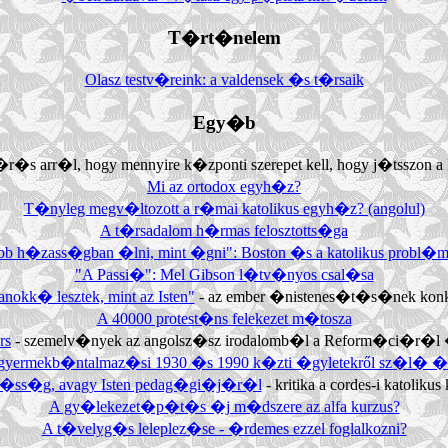
T�rt�nelem
Olasz testv�reink: a valdensek �s t�rsaik
Egy�b
 �r�s arr�l, hogy mennyire k�zponti szerepet kell, hogy j�tsszon a 
Mi az ortodox egyh�z?
T�nyleg megv�ltozott a r�mai katolikus egyh�z? (angolul)
A t�rsadalom h�rmas felosztotts�ga
bb h�zass�gban �lni, mint �gni": Boston �s a katolikus probl
"A Passi�": Mel Gibson l�tv�nyos csal�sa
anokk� lesztek, mint az Isten"
- az ember �nistenes�t�s�nek konk
A 40000 protest�ns felekezet m�tosza
rs
- szemelv�nyek az angolsz�sz irodalomb�l a Reform�ci�r�l
 gyermekb�ntalmaz�si 1930 �s 1990 k�zti �gyletekről sz�l� �ss
z�ss�g, avagy Isten pedag�gi�j�r�l
- kritika a cordes-i kato
A gy�lekezet�p�t�s �j m�dszere az alfa kurzus?
A t�velyg�s leleplez�se - �rdemes ezzel foglalkozni?