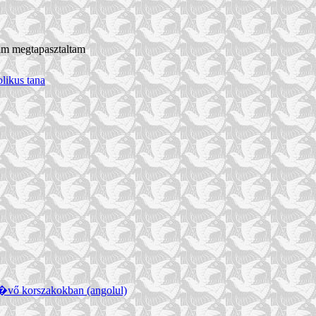
m megtapasztaltam
ikus tana
vő korszakokban (angolul)